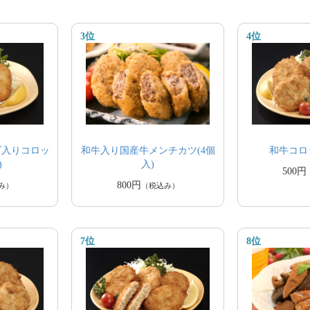
3位
4位
和牛入り国産牛メンチカツ(4個
ズ入りコロッ
和牛コロッ
入)
)
500円
800円
（税込み）
み）
7位
8位