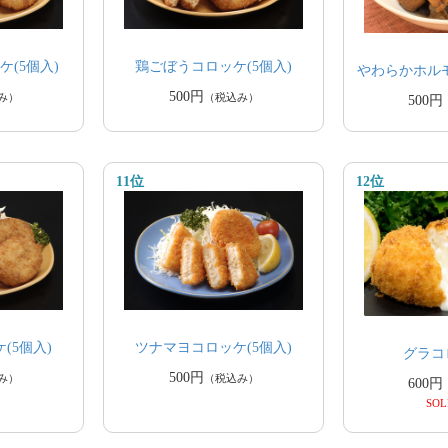
(5個入)
鶏ごぼうコロッケ(5個入)
やわらかホルモン
500円
み）
（税込み）
500円
11位
12位
(5個入)
ツナマヨコロッケ(5個入)
グラコロ
500円
み）
（税込み）
600円
SOL