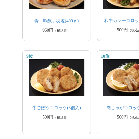
和牛カレーコロッケ
肴 吟醸手羽塩(400ｇ)
500円
950円
（税込
（税込み）
9位
10位
牛ごぼうコロッケ(5個入)
肉じゃがコロッケ
500円
500円
（税込み）
（税込